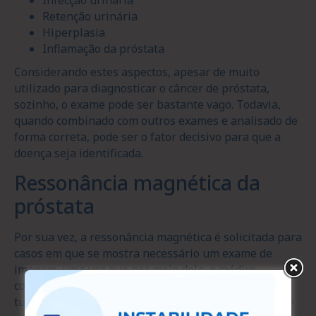
Retenção urinária
Hiperplasia
Inflamação da próstata
Considerando estes aspectos, apesar de muito
utilizado para diagnosticar o câncer de próstata,
sozinho, o exame pode ser bastante vago. Todavia,
quando combinado com outros exames e analisado de
forma correta, pode ser o fator decisivo para que a
doença seja identificada.
Ressonância magnética da
próstata
Por sua vez, a ressonância magnética é solicitada para
casos em que se mostra necessário um exame de
imagem, uma vez que por meio dela, o médico
conseguirá ver com mais clareza se há ou não um
tumor ou uma alteração que pode indicar o câncer de