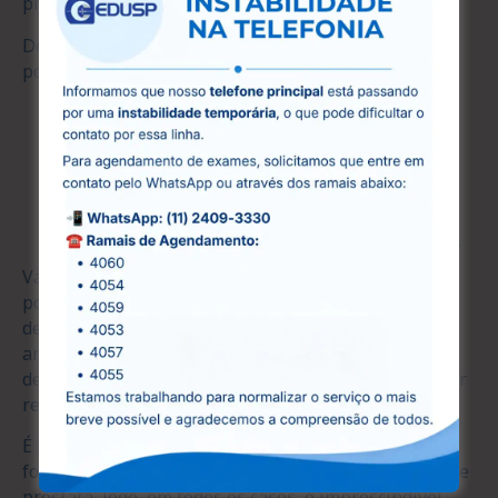
próstata.
Dentre as vantagens deste tipo de exame estão a
possibilidade de:
Confirmar ou não a presença de tumor;
Identificar o tamanho, grau e a localização do
tumor;
Ter uma boa noção do risco;
Orientar a biópsia;
Orientar cirurgia, terapia focal ou radioterapia.
Vale ressaltar que cada um dos exames citados
possuem a sua própria função e utilidade para a
descoberta e tratamento da doença. Portanto, a
análise de um especialista é fundamental para
determinar qual e em que momento, eles deverão ser
realizados.
É importante ter em mente que existem muitas
formas de determinar a presença ou não do câncer de
próstata, logo, em todos os casos, é imprescindível