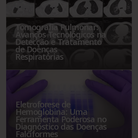
Tomografia Pulmonar:
Avanços Tecnológicos na
Detecção e Tratamento
de Doenças
Respiratórias
Eletroforese de
Hemoglobina: Uma
Ferramenta Poderosa no
Diagnóstico das Doenças
Falciformes