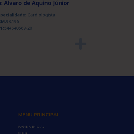
r. Alvaro de Aquino Júnior
specialidade:
Cardiologista
RM:
93.196
F:
544640569-20
MENU PRINCIPAL
PÁGINA INICIAL
BLOG