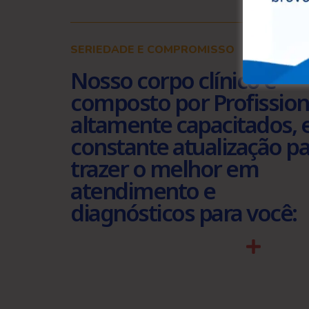
SERIEDADE E COMPROMISSO
Nosso corpo clínico é
composto por Profission
altamente capacitados,
constante atualização p
trazer o melhor em
atendimento e
diagnósticos para você: