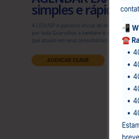
simples e rápido.
A CEDUSP é parceiro oficial de dezenas de clí
por toda Guarulhos e também é o braço médico
que atuam em seus consultórios nas mais vari
AGENDAR EXAME