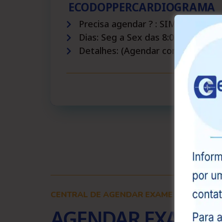
ECODOPPERCARDIOGRAMA
Precisa agendar ? : SIM
Dias: Seg a Sex das 8:00 às 12:00 h
Detalhes: (Agendar com antecedên
CENTRAL DE AGENDAR EXAME
AGENDAR EXAME