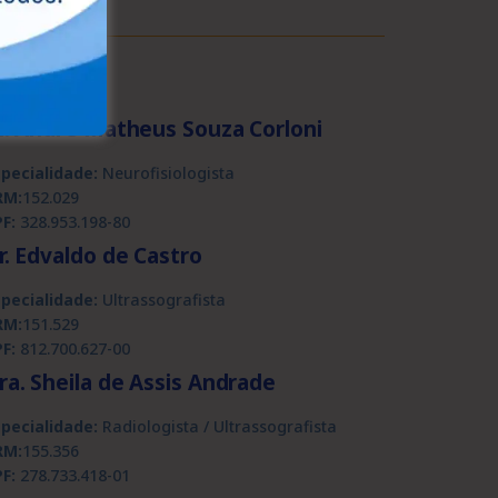
r. André Matheus Souza Corloni
specialidade:
Neurofisiologista
RM:
152.029
F:
328.953.198-80
r. Edvaldo de Castro
specialidade:
Ultrassografista
RM:
151.529
F:
812.700.627-00
ra. Sheila de Assis Andrade
specialidade:
Radiologista / Ultrassografista
RM:
155.356
F:
278.733.418-01