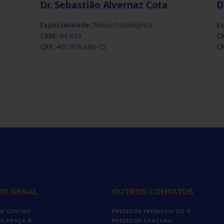
Dr. Sebastião Alvernaz Cota
D
Especialidade:
Neurofisiologista
E
CRM:
64.833
C
CPF:
400.976.686-72
CP
TO GERAL
OUTROS CONTATOS
S CENTRO
PREZECOR FREGUESIA DO Ó
S PRAÇA 8
PREZECOR SANTANA