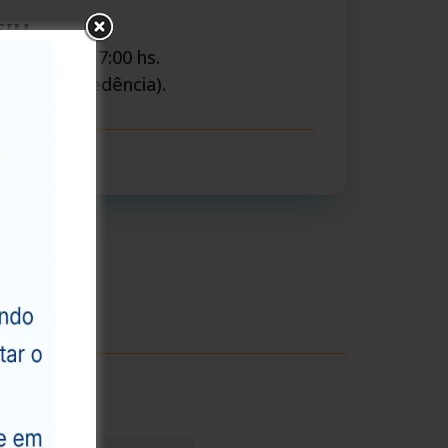
 SIM
as 8:00 às 17:00 hs.
 com antecedência).