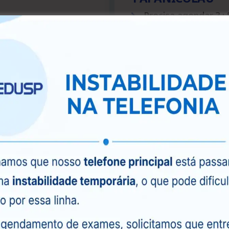
Precisa agendar ? :
Dias: Quarta-Feira d
s.
Detalhes: (Agendar
cia).