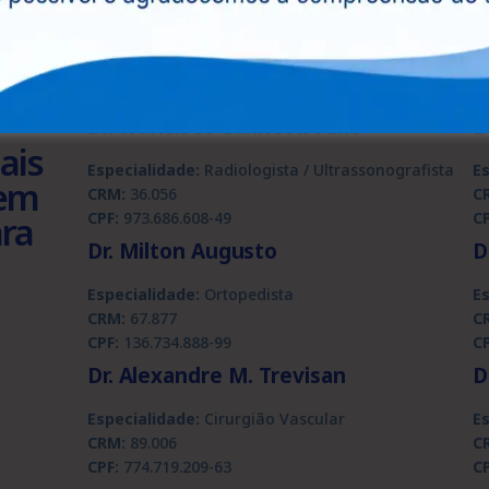
Dr. Francisco Canhetti Filho
D
ais
Especialidade:
Radiologista / Ultrassonografista
E
 em
CRM:
36.056
C
ara
CPF:
973.686.608-49
CP
Dr. Milton Augusto
D
Especialidade:
Ortopedista
E
CRM:
67.877
C
CPF:
136.734.888-99
CP
Dr. Alexandre M. Trevisan
D
Especialidade:
Cirurgião Vascular
E
CRM:
89.006
C
CPF:
774.719.209-63
CP