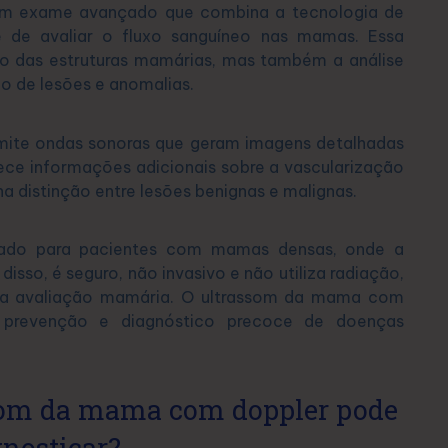
m exame avançado que combina a tecnologia de
e de avaliar o fluxo sanguíneo nas mamas. Essa
ão das estruturas mamárias, mas também a análise
ão de lesões e anomalias.
mite ondas sonoras que geram imagens detalhadas
ce informações adicionais sobre a vascularização
na distinção entre lesões benignas e malignas.
ado para pacientes com mamas densas, onde a
isso, é seguro, não invasivo e não utiliza radiação,
 a avaliação mamária. O ultrassom da mama com
 prevenção e diagnóstico precoce de doenças
ssom da mama com doppler pode
gnosticar?