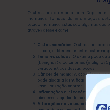
O ultrassom da mama com Doppler é um
mamárias, fornecendo informações deta
tecido mamário. Estas são algumas das p
através desse exame:
Cistos mamários:
O ultrassom pode i
líquido, e diferenciar entre cistos si
Tumores sólidos:
O exame pode dete
(benignos) e carcinomas (malignos), 
características dessas lesões.
Câncer de mama:
A capacidade do Do
pode ajudar a identificar caracterís
vascularização anormal.
Inflamações e infecções:
O ultrasso
abscessos, ajudando na avaliação de
Alterações na vascularização:
O Dop
que podem ser indicativas de condi