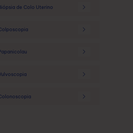
Biópsia de Colo Uterino
Colposcopia
Papanicolau
Vulvoscopia
Colonoscopia