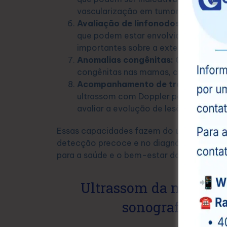
vascularização em tumores malignos
Avaliação de linfonodos:
O exame pod
que podem estar envolvidos em proc
importantes sobre a extensão da doe
Anomalias congênitas:
O ultrassom 
congênitas nas mamas, como malform
Acompanhamento de tratamentos:
ultrassom com Doppler pode ser utili
avaliar a evolução de lesões.
Essas capacidades fazem do ultrassom d
detecção precoce e no diagnóstico de con
para a saúde e o bem-estar das pacientes
Ultrassom da mama com
sonografia, voc