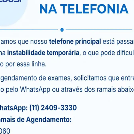
.
e ser utilizado para avaliar linfonodos nas axilas,
essos malignos, fornecendo informações
nça.
também pode ajudar na identificação de anomalias
ações ou alterações estruturais.
Para pacientes em tratamento oncológico, o
zado para monitorar a resposta ao tratamento e
a mama com Doppler uma ferramenta valiosa na
dições mamárias, contribuindo significativamente
.
 doppler e outros tipos de
ê encontra na CEDUSP