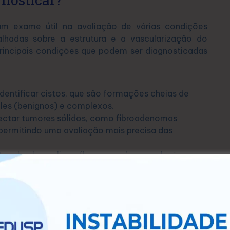
 exame útil na avaliação de várias condições
lhadas sobre a estrutura e a vascularização do
rincipais condições que podem ser diagnosticadas
dentificar cistos, que são formações cheias de
mples (benignos) e complexos.
ctar tumores sólidos, como fibroadenomas
permitindo uma avaliação mais precisa das
ppler de avaliar o fluxo sanguíneo nas lesões
ticas associadas a tumores malignos, como
m pode detectar inflamações, como mastite, e
 condições infecciosas nas mamas.
pler pode revelar alterações no fluxo sanguíneo,
ções patológicas, como o aumento da