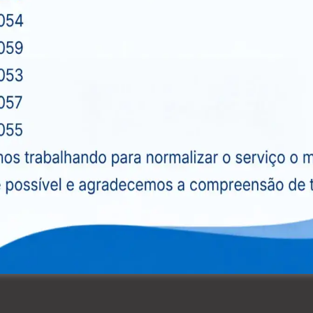
xames diagnósticos, ultrassonografias e exames
Com mais de 15 anos de atuação no mercado, a
s serviços, oferecendo uma infraestrutura
as tecnologias.
issionais altamente qualificados, que atuam com
 atendimento humanizado e personalizado para
orcionar acesso à saúde de qualidade para toda a
 sem comprometer a eficiência e a precisão dos
a possa se beneficiar de serviços diagnósticos de
ão e o tratamento eficaz de diversas condições de
 ultrassonografias, a CEDUSP está comprometida
entes. Entre em contato conosco hoje mesmo e