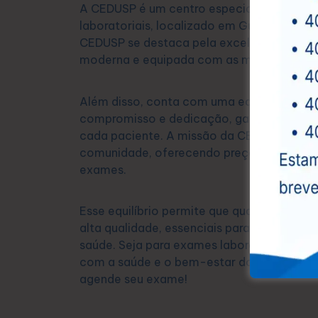
A CEDUSP é um centro especializado em e
laboratoriais, localizado em Guarulhos. 
CEDUSP se destaca pela excelência em seu
moderna e equipada com as mais avançad
Além disso, conta com uma equipe de prof
compromisso e dedicação, garantindo um
cada paciente. A missão da CEDUSP é prop
comunidade, oferecendo preços acessíveis
exames.
Esse equilíbrio permite que qualquer pesso
alta qualidade, essenciais para a prevenç
saúde. Seja para exames laboratoriais ou
com a saúde e o bem-estar dos seus paci
agende seu exame!