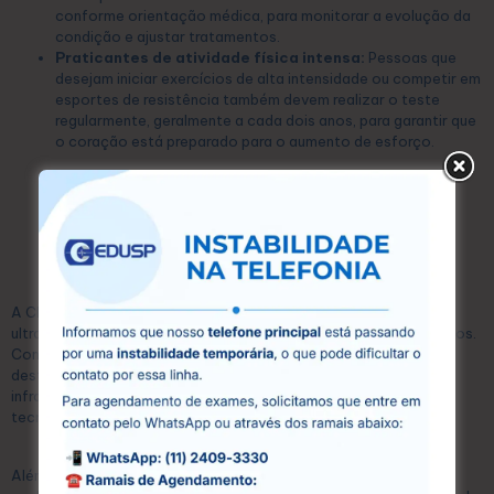
conforme orientação médica, para monitorar a evolução da
condição e ajustar tratamentos.
Praticantes de atividade física intensa:
Pessoas que
desejam iniciar exercícios de alta intensidade ou competir em
esportes de resistência também devem realizar o teste
regularmente, geralmente a cada dois anos, para garantir que
o coração está preparado para o aumento de esforço.
Realize teste ergométrico e
diversos outros exames
cardiológicos na CEDUSP
A CEDUSP é um centro especializado em exames diagnósticos,
ultrassonografias e exames laboratoriais, localizado em Guarulhos.
Com mais de 15 anos de atuação no mercado, a CEDUSP se
destaca pela excelência em seus serviços, oferecendo uma
infraestrutura moderna e equipada com as mais avançadas
tecnologias.
Além disso, conta com uma equipe de profissionais altamente