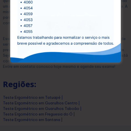
qualificados, que atuam com compromisso e dedicação, garantindo
um atendimento humanizado e personalizado para cada paciente. A
missão da CEDUSP é proporcionar acesso à saúde de qualidade
para toda a comunidade, oferecendo preços acessíveis sem
comprometer a eficiência e a precisão dos exames.
Esse equilíbrio permite que qualquer pessoa possa se beneficiar de
serviços diagnósticos de alta qualidade, essenciais para a
prevenção e o tratamento eficaz de diversas condições de saúde.
Seja para exames laboratoriais ou ultrassonografias, a CEDUSP está
comprometida com a saúde e o bem-estar dos seus pacientes.
Entre em contato conosco hoje mesmo e agende seu exame!
Regiões:
Teste Ergométrico em Tatuapé |
Teste Ergométrico em Guarulhos Centro |
Teste Ergométrico em Guarulhos Taboão |
Teste Ergométrico em Freguesia do Ó |
Teste Ergométrico em Santana |