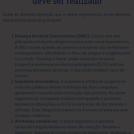
deve ser realizado
Entre as diversas doenças que o teste ergométrico pode apontar,
estas estão entre as principais:
Doença Arterial Coronariana (DAC):
Esta é uma das
principais condições diagnosticadas pelo teste ergométrico.
A DAC ocorre quando as artérias coronárias são estreitadas
ou bloqueadas, dificultando o fluxo de sangue e oxigênio para
o coração. Durante o teste, sinais como dor no peito
(angina) e mudanças no eletrocardiograma (ECG) indicam
possíveis bloqueios arteriais, o que pode sinalizar risco de
infarto.
Isquemia miocárdica:
A isquemia é a falta de oxigênio no
músculo cardíaco devido à redução do fluxo sanguíneo,
geralmente causada pela obstrução das artérias. No teste
ergométrico, a isquemia é detectada quando o paciente
apresenta alterações no ECG ou sintomas de dor durante o
esforço. Esse diagnóstico precoce é essencial para prevenir
ataques cardíacos.
Arritmias cardíacas:
O teste ergométrico permite
observar irregularidades no ritmo do coração. Durante o
exercício, algumas arritmias podem se manifestar, ajudando a