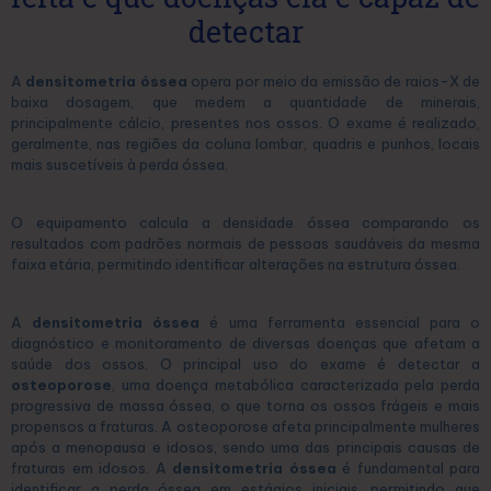
detectar
A
densitometria óssea
opera por meio da emissão de raios-X de
baixa dosagem, que medem a quantidade de minerais,
principalmente cálcio, presentes nos ossos. O exame é realizado,
geralmente, nas regiões da coluna lombar, quadris e punhos, locais
mais suscetíveis à perda óssea.
O equipamento calcula a densidade óssea comparando os
resultados com padrões normais de pessoas saudáveis da mesma
faixa etária, permitindo identificar alterações na estrutura óssea.
A
densitometria óssea
é uma ferramenta essencial para o
diagnóstico e monitoramento de diversas doenças que afetam a
saúde dos ossos. O principal uso do exame é detectar a
osteoporose
, uma doença metabólica caracterizada pela perda
progressiva de massa óssea, o que torna os ossos frágeis e mais
propensos a fraturas. A osteoporose afeta principalmente mulheres
após a menopausa e idosos, sendo uma das principais causas de
fraturas em idosos. A
densitometria óssea
é fundamental para
identificar a perda óssea em estágios iniciais, permitindo que