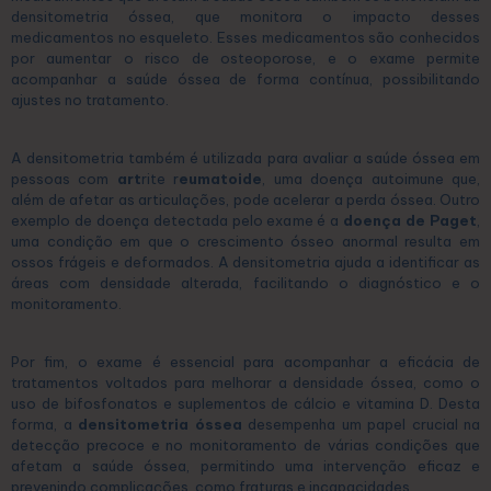
densitometria óssea, que monitora o impacto desses
medicamentos no esqueleto. Esses medicamentos são conhecidos
por aumentar o risco de osteoporose, e o exame permite
acompanhar a saúde óssea de forma contínua, possibilitando
ajustes no tratamento.
A densitometria também é utilizada para avaliar a saúde óssea em
pessoas com
art
rite r
eumatoide
, uma doença autoimune que,
além de afetar as articulações, pode acelerar a perda óssea. Outro
exemplo de doença detectada pelo exame é a
doença de Paget
,
uma condição em que o crescimento ósseo anormal resulta em
ossos frágeis e deformados. A densitometria ajuda a identificar as
áreas com densidade alterada, facilitando o diagnóstico e o
monitoramento.
Por fim, o exame é essencial para acompanhar a eficácia de
tratamentos voltados para melhorar a densidade óssea, como o
uso de bifosfonatos e suplementos de cálcio e vitamina D. Desta
forma, a
densitometria óssea
desempenha um papel crucial na
detecção precoce e no monitoramento de várias condições que
afetam a saúde óssea, permitindo uma intervenção eficaz e
prevenindo complicações, como fraturas e incapacidades.