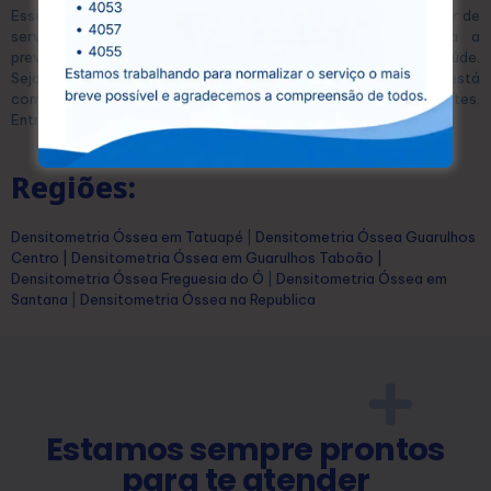
Esse equilíbrio permite que qualquer pessoa possa se beneficiar de
serviços diagnósticos de alta qualidade, essenciais para a
prevenção e o tratamento eficaz de diversas condições de saúde.
Seja para exames laboratoriais ou ultrassonografias, a CEDUSP está
comprometida com a saúde e o bem-estar dos seus pacientes.
Entre em contato conosco hoje mesmo e agende seu exame!
Regiões:
Densitometria Óssea em Tatuapé
|
Densitometria Óssea Guarulhos
Centro
|
Densitometria Óssea em Guarulhos Taboão
|
Densitometria Óssea Freguesia do Ó
|
Densitometria Óssea em
Santana
|
Densitometria Óssea na Republica
Estamos sempre prontos
para te atender