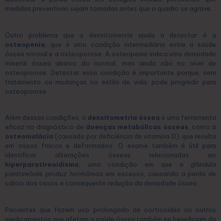
medidas preventivas sejam tomadas antes que o quadro se agrave.
Outro problema que a densitometria ajuda a detectar é a
osteopenia
, que é uma condição intermediária entre a saúde
óssea normal e a osteoporose. A osteopenia indica uma densidade
mineral óssea abaixo do normal, mas ainda não no nível de
osteoporose. Detectar essa condição é importante porque, sem
tratamento ou mudanças no estilo de vida, pode progredir para
osteoporose.
Além dessas condições, a
densitometria óssea
é uma ferramenta
eficaz no diagnóstico de
doenças metabólicas ósseas
, como a
osteomalácia
(causada por deficiência de vitamina D), que resulta
em ossos fracos e deformados. O exame também é útil para
identificar alterações ósseas relacionadas ao
hiperparatireoidismo
, uma condição em que a glândula
paratireóide produz hormônios em excesso, causando a perda de
cálcio dos ossos e consequente redução da densidade óssea.
Pacientes que fazem uso prolongado de corticóides ou outros
medicamentos que afetam a saúde óssea também se beneficiam da