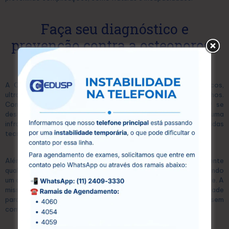
Faça seu diagnóstico e
prevenção contra a osteoporose
na CEDUSP
A CEDUSP é um centro especializado em exames diagnósticos,
ultrassonografias e exames laboratoriais, localizado em Guarulhos.
Com mais de 15 anos de atuação no mercado, a CEDUSP se
destaca pela excelência em seus serviços, oferecendo uma
infraestrutura moderna e equipada com as mais avançadas
tecnologias.
Além disso, conta com uma equipe de profissionais altamente
qualificados, que atuam com compromisso e dedicação, garantindo
um atendimento humanizado e personalizado para cada paciente. A
missão da CEDUSP é proporcionar acesso à saúde de qualidade
para toda a comunidade, oferecendo preços acessíveis sem
comprometer a eficiência e a precisão dos exames.