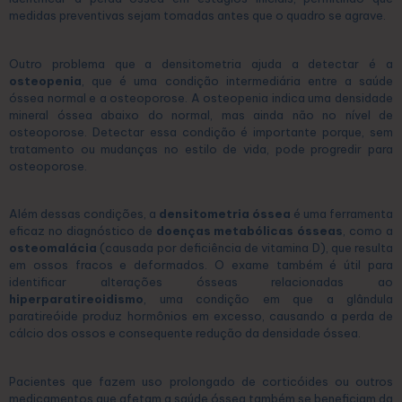
medidas preventivas sejam tomadas antes que o quadro se agrave.
Outro problema que a densitometria ajuda a detectar é a
osteopenia
, que é uma condição intermediária entre a saúde
óssea normal e a osteoporose. A osteopenia indica uma densidade
mineral óssea abaixo do normal, mas ainda não no nível de
osteoporose. Detectar essa condição é importante porque, sem
tratamento ou mudanças no estilo de vida, pode progredir para
osteoporose.
Além dessas condições, a
densitometria óssea
é uma ferramenta
eficaz no diagnóstico de
doenças metabólicas ósseas
, como a
osteomalácia
(causada por deficiência de vitamina D), que resulta
em ossos fracos e deformados. O exame também é útil para
identificar alterações ósseas relacionadas ao
hiperparatireoidismo
, uma condição em que a glândula
paratireóide produz hormônios em excesso, causando a perda de
cálcio dos ossos e consequente redução da densidade óssea.
Pacientes que fazem uso prolongado de corticóides ou outros
medicamentos que afetam a saúde óssea também se beneficiam da