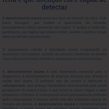
detectar
A
densitometria óssea
opera por meio da emissão de raios-X de
baixa dosagem, que medem a quantidade de minerais,
principalmente cálcio, presentes nos ossos. O exame é realizado,
geralmente, nas regiões da coluna lombar, quadris e punhos, locais
mais suscetíveis à perda óssea.
O equipamento calcula a densidade óssea comparando os
resultados com padrões normais de pessoas saudáveis da mesma
faixa etária, permitindo identificar alterações na estrutura óssea.
A
densitometria óssea
é uma ferramenta essencial para o
diagnóstico e monitoramento de diversas doenças que afetam a
saúde dos ossos. O principal uso do exame é detectar a
osteoporose
, uma doença metabólica caracterizada pela perda
progressiva de massa óssea, o que torna os ossos frágeis e mais
propensos a fraturas. A osteoporose afeta principalmente mulheres
após a menopausa e idosos, sendo uma das principais causas de
fraturas em idosos. A
densitometria óssea
é fundamental para
identificar a perda óssea em estágios iniciais, permitindo que