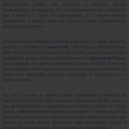
densitometria óssea, que monitora o impacto desses
medicamentos no esqueleto. Esses medicamentos são conhecidos
por aumentar o risco de osteoporose, e o exame permite
acompanhar a saúde óssea de forma contínua, possibilitando
ajustes no tratamento.
A densitometria também é utilizada para avaliar a saúde óssea em
pessoas com
art
rite r
eumatoide
, uma doença autoimune que,
além de afetar as articulações, pode acelerar a perda óssea. Outro
exemplo de doença detectada pelo exame é a
doença de Paget
,
uma condição em que o crescimento ósseo anormal resulta em
ossos frágeis e deformados. A densitometria ajuda a identificar as
áreas com densidade alterada, facilitando o diagnóstico e o
monitoramento.
Por fim, o exame é essencial para acompanhar a eficácia de
tratamentos voltados para melhorar a densidade óssea, como o
uso de bifosfonatos e suplementos de cálcio e vitamina D. Desta
forma, a
densitometria óssea
desempenha um papel crucial na
detecção precoce e no monitoramento de várias condições que
afetam a saúde óssea, permitindo uma intervenção eficaz e
prevenindo complicações, como fraturas e incapacidades.