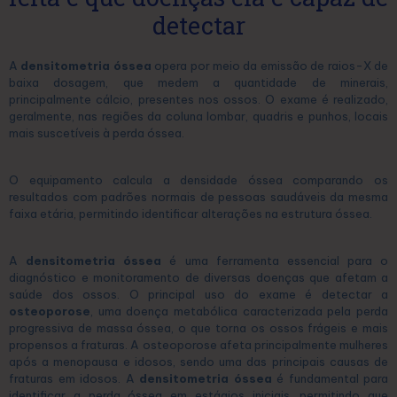
detectar
A
densitometria óssea
opera por meio da emissão de raios-X de
baixa dosagem, que medem a quantidade de minerais,
principalmente cálcio, presentes nos ossos. O exame é realizado,
geralmente, nas regiões da coluna lombar, quadris e punhos, locais
mais suscetíveis à perda óssea.
O equipamento calcula a densidade óssea comparando os
resultados com padrões normais de pessoas saudáveis da mesma
faixa etária, permitindo identificar alterações na estrutura óssea.
A
densitometria óssea
é uma ferramenta essencial para o
diagnóstico e monitoramento de diversas doenças que afetam a
saúde dos ossos. O principal uso do exame é detectar a
osteoporose
, uma doença metabólica caracterizada pela perda
progressiva de massa óssea, o que torna os ossos frágeis e mais
propensos a fraturas. A osteoporose afeta principalmente mulheres
após a menopausa e idosos, sendo uma das principais causas de
fraturas em idosos. A
densitometria óssea
é fundamental para
identificar a perda óssea em estágios iniciais, permitindo que