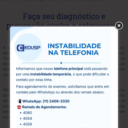
Faça seu diagnóstico e
prevenção contra a osteoporose
na CEDUSP
A CEDUSP é um centro especializado em exames diagnósticos,
ultrassonografias e exames laboratoriais, localizado em Guarulhos.
Com mais de 15 anos de atuação no mercado, a CEDUSP se
destaca pela excelência em seus serviços, oferecendo uma
infraestrutura moderna e equipada com as mais avançadas
tecnologias.
Além disso, conta com uma equipe de profissionais altamente
qualificados, que atuam com compromisso e dedicação, garantindo
um atendimento humanizado e personalizado para cada paciente. A
missão da CEDUSP é proporcionar acesso à saúde de qualidade
para toda a comunidade, oferecendo preços acessíveis sem
comprometer a eficiência e a precisão dos exames.