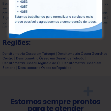
Esse equilíbrio permite que qualquer pessoa possa se beneficiar de
serviços diagnósticos de alta qualidade, essenciais para a
prevenção e o tratamento eficaz de diversas condições de saúde.
Seja para exames laboratoriais ou ultrassonografias, a CEDUSP está
comprometida com a saúde e o bem-estar dos seus pacientes.
Entre em contato conosco hoje mesmo e agende seu exame!
Regiões:
Densitometria Óssea em Tatuapé
|
Densitometria Óssea Guarulhos
Centro
|
Densitometria Óssea em Guarulhos Taboão
|
Densitometria Óssea Freguesia do Ó
|
Densitometria Óssea em
Santana
|
Densitometria Óssea na Republica
Estamos sempre prontos
para te atender