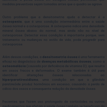
medidas preventivas sejam tomadas antes que o quadro se agrave.
Outro problema que a densitometria ajuda a detectar é a
osteopenia
, que é uma condição intermediária entre a saúde
óssea normal e a osteoporose. A osteopenia indica uma densidade
mineral óssea abaixo do normal, mas ainda não no nível de
osteoporose. Detectar essa condição é importante porque, sem
tratamento ou mudanças no estilo de vida, pode progredir para
osteoporose.
Além dessas condições, a
densitometria óssea
é uma ferramenta
eficaz no diagnóstico de
doenças metabólicas ósseas
, como a
osteomalácia
(causada por deficiência de vitamina D), que resulta
em ossos fracos e deformados. O exame também é útil para
identificar alterações ósseas relacionadas ao
hiperparatireoidismo
, uma condição em que a glândula
paratireóide produz hormônios em excesso, causando a perda de
cálcio dos ossos e consequente redução da densidade óssea.
Pacientes que fazem uso prolongado de corticóides ou outros
medicamentos que afetam a saúde óssea também se beneficiam da