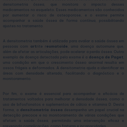
densitometria óssea, que monitora o impacto desses
medicamentos no esqueleto. Esses medicamentos são conhecidos
por aumentar o risco de osteoporose, e o exame permite
acompanhar a saúde óssea de forma contínua, possibilitando
ajustes no tratamento.
A densitometria também é utilizada para avaliar a saúde óssea em
pessoas com
art
rite r
eumatoide
, uma doença autoimune que,
além de afetar as articulações, pode acelerar a perda óssea. Outro
exemplo de doença detectada pelo exame é a
doença de Paget
,
uma condição em que o crescimento ósseo anormal resulta em
ossos frágeis e deformados. A densitometria ajuda a identificar as
áreas com densidade alterada, facilitando o diagnóstico e o
monitoramento.
Por fim, o exame é essencial para acompanhar a eficácia de
tratamentos voltados para melhorar a densidade óssea, como o
uso de bifosfonatos e suplementos de cálcio e vitamina D. Desta
forma, a
densitometria óssea
desempenha um papel crucial na
detecção precoce e no monitoramento de várias condições que
afetam a saúde óssea, permitindo uma intervenção eficaz e
prevenindo complicações, como fraturas e incapacidades.