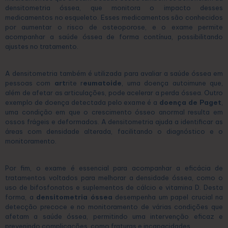
densitometria óssea, que monitora o impacto desses
medicamentos no esqueleto. Esses medicamentos são conhecidos
por aumentar o risco de osteoporose, e o exame permite
acompanhar a saúde óssea de forma contínua, possibilitando
ajustes no tratamento.
A densitometria também é utilizada para avaliar a saúde óssea em
pessoas com
art
rite r
eumatoide
, uma doença autoimune que,
além de afetar as articulações, pode acelerar a perda óssea. Outro
exemplo de doença detectada pelo exame é a
doença de Paget
,
uma condição em que o crescimento ósseo anormal resulta em
ossos frágeis e deformados. A densitometria ajuda a identificar as
áreas com densidade alterada, facilitando o diagnóstico e o
monitoramento.
Por fim, o exame é essencial para acompanhar a eficácia de
tratamentos voltados para melhorar a densidade óssea, como o
uso de bifosfonatos e suplementos de cálcio e vitamina D. Desta
forma, a
densitometria óssea
desempenha um papel crucial na
detecção precoce e no monitoramento de várias condições que
afetam a saúde óssea, permitindo uma intervenção eficaz e
prevenindo complicações, como fraturas e incapacidades.