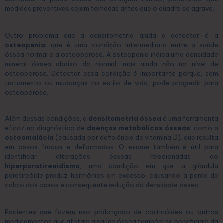
medidas preventivas sejam tomadas antes que o quadro se agrave.
Outro problema que a densitometria ajuda a detectar é a
osteopenia
, que é uma condição intermediária entre a saúde
óssea normal e a osteoporose. A osteopenia indica uma densidade
mineral óssea abaixo do normal, mas ainda não no nível de
osteoporose. Detectar essa condição é importante porque, sem
tratamento ou mudanças no estilo de vida, pode progredir para
osteoporose.
Além dessas condições, a
densitometria óssea
é uma ferramenta
eficaz no diagnóstico de
doenças metabólicas ósseas
, como a
osteomalácia
(causada por deficiência de vitamina D), que resulta
em ossos fracos e deformados. O exame também é útil para
identificar alterações ósseas relacionadas ao
hiperparatireoidismo
, uma condição em que a glândula
paratireóide produz hormônios em excesso, causando a perda de
cálcio dos ossos e consequente redução da densidade óssea.
Pacientes que fazem uso prolongado de corticóides ou outros
medicamentos que afetam a saúde óssea também se beneficiam da