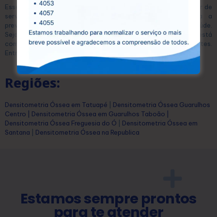
Esse equilíbrio permite que qualquer pessoa possa se beneficiar de
serviços diagnósticos de alta qualidade, essenciais para a
prevenção e o tratamento eficaz de diversas condições de saúde.
Seja para exames laboratoriais ou ultrassonografias, a CEDUSP está
comprometida com a saúde e o bem-estar dos seus pacientes.
Entre em contato conosco hoje mesmo e agende seu exame!
Regiões:
Densitometria Óssea em Tatuapé
|
Densitometria Óssea Guarulhos
Centro
|
Densitometria Óssea em Guarulhos Taboão
|
Densitometria Óssea Freguesia do Ó
|
Densitometria Óssea em
Santana
|
Densitometria Óssea na Republica
Estamos sempre prontos
para te atender