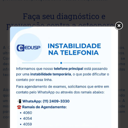
Faça seu diagnóstico e
prevenção contra a osteoporose
na CEDUSP
A CEDUSP é um centro especializado em exames diagnósticos,
ultrassonografias e exames laboratoriais, localizado em Guarulhos.
Com mais de 15 anos de atuação no mercado, a CEDUSP se
destaca pela excelência em seus serviços, oferecendo uma
infraestrutura moderna e equipada com as mais avançadas
tecnologias.
Além disso, conta com uma equipe de profissionais altamente
qualificados, que atuam com compromisso e dedicação, garantindo
um atendimento humanizado e personalizado para cada paciente. A
missão da CEDUSP é proporcionar acesso à saúde de qualidade
para toda a comunidade, oferecendo preços acessíveis sem
comprometer a eficiência e a precisão dos exames.