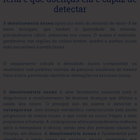
detectar
A
densitometria óssea
opera por meio da emissão de raios-X de
baixa dosagem, que medem a quantidade de minerais,
principalmente cálcio, presentes nos ossos. O exame é realizado,
geralmente, nas regiões da coluna lombar, quadris e punhos, locais
mais suscetíveis à perda óssea.
O equipamento calcula a densidade óssea comparando os
resultados com padrões normais de pessoas saudáveis da mesma
faixa etária, permitindo identificar alterações na estrutura óssea.
A
densitometria óssea
é uma ferramenta essencial para o
diagnóstico e monitoramento de diversas doenças que afetam a
saúde dos ossos. O principal uso do exame é detectar a
osteoporose
, uma doença metabólica caracterizada pela perda
progressiva de massa óssea, o que torna os ossos frágeis e mais
propensos a fraturas. A osteoporose afeta principalmente mulheres
após a menopausa e idosos, sendo uma das principais causas de
fraturas em idosos. A
densitometria óssea
é fundamental para
identificar a perda óssea em estágios iniciais, permitindo que