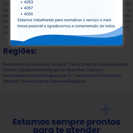
Esse equilíbrio permite que qualquer pessoa possa se beneficiar de
serviços diagnósticos de alta qualidade, essenciais para a
prevenção e o tratamento eficaz de diversas condições de saúde.
Seja para exames laboratoriais ou ultrassonografias, a CEDUSP está
comprometida com a saúde e o bem-estar dos seus pacientes.
Entre em contato conosco hoje mesmo e agende seu exame!
Regiões:
Densitometria Óssea em Tatuapé
|
Densitometria Óssea Guarulhos
Centro
|
Densitometria Óssea em Guarulhos Taboão
|
Densitometria Óssea Freguesia do Ó
|
Densitometria Óssea em
Santana
|
Densitometria Óssea na Republica
Estamos sempre prontos
para te atender