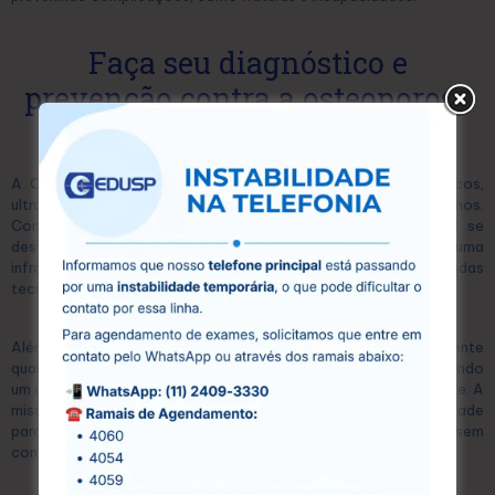
Faça seu diagnóstico e
prevenção contra a osteoporose
na CEDUSP
A CEDUSP é um centro especializado em exames diagnósticos,
ultrassonografias e exames laboratoriais, localizado em Guarulhos.
Com mais de 15 anos de atuação no mercado, a CEDUSP se
destaca pela excelência em seus serviços, oferecendo uma
infraestrutura moderna e equipada com as mais avançadas
tecnologias.
Além disso, conta com uma equipe de profissionais altamente
qualificados, que atuam com compromisso e dedicação, garantindo
um atendimento humanizado e personalizado para cada paciente. A
missão da CEDUSP é proporcionar acesso à saúde de qualidade
para toda a comunidade, oferecendo preços acessíveis sem
comprometer a eficiência e a precisão dos exames.