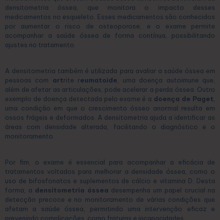
densitometria óssea, que monitora o impacto desses
medicamentos no esqueleto. Esses medicamentos são conhecidos
por aumentar o risco de osteoporose, e o exame permite
acompanhar a saúde óssea de forma contínua, possibilitando
ajustes no tratamento.
A densitometria também é utilizada para avaliar a saúde óssea em
pessoas com
art
rite r
eumatoide
, uma doença autoimune que,
além de afetar as articulações, pode acelerar a perda óssea. Outro
exemplo de doença detectada pelo exame é a
doença de Paget
,
uma condição em que o crescimento ósseo anormal resulta em
ossos frágeis e deformados. A densitometria ajuda a identificar as
áreas com densidade alterada, facilitando o diagnóstico e o
monitoramento.
Por fim, o exame é essencial para acompanhar a eficácia de
tratamentos voltados para melhorar a densidade óssea, como o
uso de bifosfonatos e suplementos de cálcio e vitamina D. Desta
forma, a
densitometria óssea
desempenha um papel crucial na
detecção precoce e no monitoramento de várias condições que
afetam a saúde óssea, permitindo uma intervenção eficaz e
prevenindo complicações, como fraturas e incapacidades.