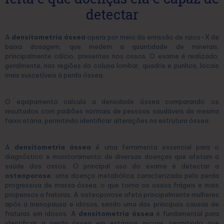
detectar
A
densitometria óssea
opera por meio da emissão de raios-X de
baixa dosagem, que medem a quantidade de minerais,
principalmente cálcio, presentes nos ossos. O exame é realizado,
geralmente, nas regiões da coluna lombar, quadris e punhos, locais
mais suscetíveis à perda óssea.
O equipamento calcula a densidade óssea comparando os
resultados com padrões normais de pessoas saudáveis da mesma
faixa etária, permitindo identificar alterações na estrutura óssea.
A
densitometria óssea
é uma ferramenta essencial para o
diagnóstico e monitoramento de diversas doenças que afetam a
saúde dos ossos. O principal uso do exame é detectar a
osteoporose
, uma doença metabólica caracterizada pela perda
progressiva de massa óssea, o que torna os ossos frágeis e mais
propensos a fraturas. A osteoporose afeta principalmente mulheres
após a menopausa e idosos, sendo uma das principais causas de
fraturas em idosos. A
densitometria óssea
é fundamental para
identificar a perda óssea em estágios iniciais, permitindo que