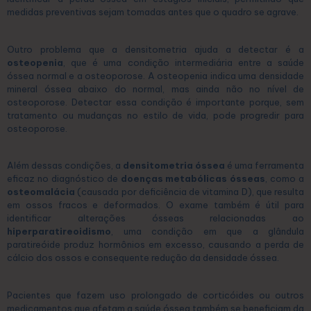
medidas preventivas sejam tomadas antes que o quadro se agrave.
Outro problema que a densitometria ajuda a detectar é a
osteopenia
, que é uma condição intermediária entre a saúde
óssea normal e a osteoporose. A osteopenia indica uma densidade
mineral óssea abaixo do normal, mas ainda não no nível de
osteoporose. Detectar essa condição é importante porque, sem
tratamento ou mudanças no estilo de vida, pode progredir para
osteoporose.
Além dessas condições, a
densitometria óssea
é uma ferramenta
eficaz no diagnóstico de
doenças metabólicas ósseas
, como a
osteomalácia
(causada por deficiência de vitamina D), que resulta
em ossos fracos e deformados. O exame também é útil para
identificar alterações ósseas relacionadas ao
hiperparatireoidismo
, uma condição em que a glândula
paratireóide produz hormônios em excesso, causando a perda de
cálcio dos ossos e consequente redução da densidade óssea.
Pacientes que fazem uso prolongado de corticóides ou outros
medicamentos que afetam a saúde óssea também se beneficiam da