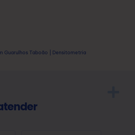
em Guarulhos Taboão
|
Densitometria
atender