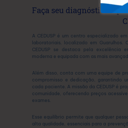
Faça seu diagnóstico e pr
C
A CEDUSP é um centro especializado em 
laboratoriais, localizado em Guarulhos
CEDUSP se destaca pela excelência em
moderna e equipada com as mais avançad
Além disso, conta com uma equipe de pro
compromisso e dedicação, garantindo u
cada paciente. A missão da CEDUSP é pro
comunidade, oferecendo preços acessívei
exames.
Esse equilíbrio permite que qualquer pess
alta qualidade, essenciais para a preven