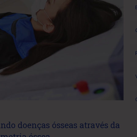
ando doenças ósseas através da
metria óssea