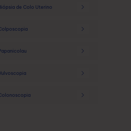
Biópsia de Colo Uterino
Colposcopia
Papanicolau
Vulvoscopia
Colonoscopia