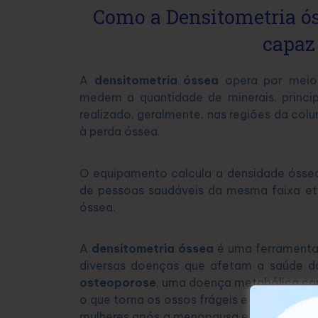
Como a Densitometria óss
capaz
A
densitometria óssea
opera por meio
medem a quantidade de minerais, princi
realizado, geralmente, nas regiões da colu
à perda óssea.
O equipamento calcula a densidade ósse
de pessoas saudáveis da mesma faixa etár
óssea.
A
densitometria óssea
é uma ferramenta 
diversas doenças que afetam a saúde do
osteoporose
, uma doença metabólica car
o que torna os ossos frágeis e mais prope
mulheres após a menopausa e idosos, send