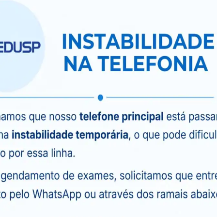
a identificar a perda óssea em estágios iniciais,
 tomadas antes que o quadro se agrave.
a a detectar é a
osteopenia
, que é uma condição
rmal e a osteoporose. A osteopenia indica uma
, mas ainda não no nível de osteoporose. Detectar
 tratamento ou mudanças no estilo de vida, pode
 óssea
é uma ferramenta eficaz no diagnóstico de
steomalácia
(causada por deficiência de vitamina
rmados. O exame também é útil para identificar
paratireoidismo
, uma condição em que a glândula
esso, causando a perda de cálcio dos ossos e
corticóides ou outros medicamentos que afetam a