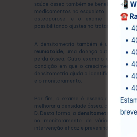
saúde óssea também se beneficiam da den
medicamentos no esqueleto. Esses medic
osteoporose, e o exame permite ac
possibilitando ajustes no tratamento.
A densitometria também é utilizada pa
r
eumatoide
, uma doença autoimune que, 
perda óssea. Outro exemplo de doença 
condição em que o crescimento ósseo an
densitometria ajuda a identificar as área
e o monitoramento.
Por fim, o exame é essencial para acom
melhorar a densidade óssea, como o uso d
D. Desta forma, a
densitometria óssea
de
no monitoramento de várias condiçõ
intervenção eficaz e prevenindo complica