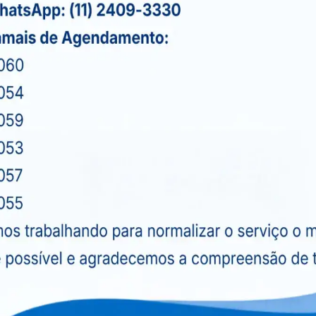
sitometria óssea, que monitora o impacto desses
amentos são conhecidos por aumentar o risco de
ompanhar a saúde óssea de forma contínua,
ra avaliar a saúde óssea em pessoas com
art
rite
além de afetar as articulações, pode acelerar a
detectada pelo exame é a
doença de Paget
, uma
ormal resulta em ossos frágeis e deformados. A
s com densidade alterada, facilitando o diagnóstico
panhar a eficácia de tratamentos voltados para
e bifosfonatos e suplementos de cálcio e vitamina
sempenha um papel crucial na detecção precoce e
es que afetam a saúde óssea, permitindo uma
ções, como fraturas e incapacidades.