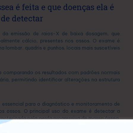
ea é feita e que doenças ela é
 de detectar
 da emissão de raios-X de baixa dosagem, que
palmente cálcio, presentes nos ossos. O exame é
na lombar, quadris e punhos, locais mais suscetíveis
a comparando os resultados com padrões normais
ia, permitindo identificar alterações na estrutura
essencial para o diagnóstico e monitoramento de
s ossos. O principal uso do exame é detectar a
acterizada pela perda progressiva de massa óssea,
nsos a fraturas. A osteoporose afeta principalmente
o uma das principais causas de fraturas em idosos.