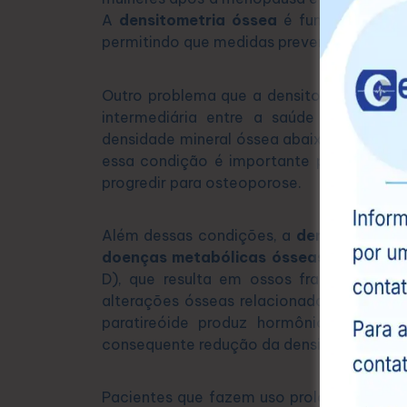
A
densitometria óssea
é fundamental par
permitindo que medidas preventivas sejam
Outro problema que a densitometria ajud
intermediária entre a saúde óssea no
densidade mineral óssea abaixo do normal
essa condição é importante porque, sem
progredir para osteoporose.
Além dessas condições, a
densitometria
doenças metabólicas ósseas
, como a
o
D), que resulta em ossos fracos e defo
alterações ósseas relacionadas ao
hiper
paratireóide produz hormônios em exc
consequente redução da densidade óssea.
Pacientes que fazem uso prolongado de 