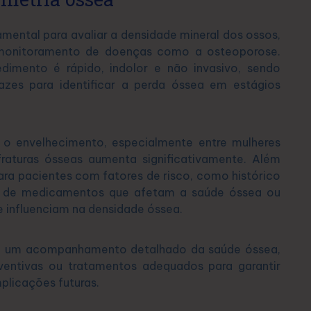
ental para avaliar a densidade mineral dos ossos,
e monitoramento de doenças como a osteoporose.
dimento é rápido, indolor e não invasivo, sendo
zes para identificar a perda óssea em estágios
o envelhecimento, especialmente entre mulheres
aturas ósseas aumenta significativamente. Além
para pacientes com fatores de risco, como histórico
do de medicamentos que afetam a saúde óssea ou
 influenciam na densidade óssea.
te um acompanhamento detalhado da saúde óssea,
ventivas ou tratamentos adequados para garantir
plicações futuras.