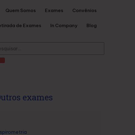
Quem Somos
Exames
Convênios
etirada de Exames
In Company
Blog
utros exames
spirometria