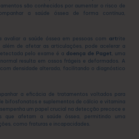
amentos são conhecidos por aumentar o risco de
ompanhar a saúde óssea de forma contínua,
ra avaliar a saúde óssea em pessoas com
art
rite
além de afetar as articulações, pode acelerar a
detectada pelo exame é a
doença de Paget
, uma
ormal resulta em ossos frágeis e deformados. A
s com densidade alterada, facilitando o diagnóstico
panhar a eficácia de tratamentos voltados para
e bifosfonatos e suplementos de cálcio e vitamina
sempenha um papel crucial na detecção precoce e
es que afetam a saúde óssea, permitindo uma
ções, como fraturas e incapacidades.