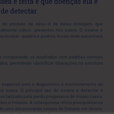
ea é feita e que doenças ela é
 de detectar
 da emissão de raios-X de baixa dosagem, que
palmente cálcio, presentes nos ossos. O exame é
na lombar, quadris e punhos, locais mais suscetíveis
a comparando os resultados com padrões normais
ia, permitindo identificar alterações na estrutura
essencial para o diagnóstico e monitoramento de
s ossos. O principal uso do exame é detectar a
acterizada pela perda progressiva de massa óssea,
nsos a fraturas. A osteoporose afeta principalmente
o uma das principais causas de fraturas em idosos.