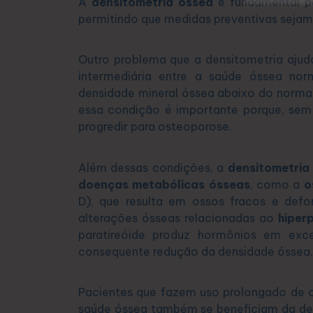
A
densitometria óssea
é fundamental par
permitindo que medidas preventivas sejam
Outro problema que a densitometria ajud
intermediária entre a saúde óssea no
densidade mineral óssea abaixo do normal
essa condição é importante porque, sem
progredir para osteoporose.
Além dessas condições, a
densitometria
doenças metabólicas ósseas
, como a
o
D), que resulta em ossos fracos e defo
alterações ósseas relacionadas ao
hiper
paratireóide produz hormônios em exc
consequente redução da densidade óssea.
Pacientes que fazem uso prolongado de 
saúde óssea também se beneficiam da den