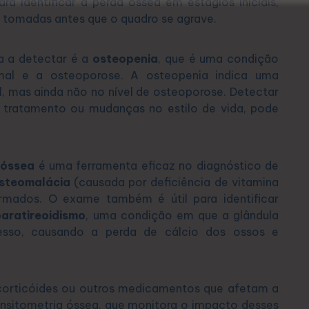
a identificar a perda óssea em estágios iniciais,
 tomadas antes que o quadro se agrave.
a a detectar é a
osteopenia
, que é uma condição
rmal e a osteoporose. A osteopenia indica uma
, mas ainda não no nível de osteoporose. Detectar
 tratamento ou mudanças no estilo de vida, pode
 óssea
é uma ferramenta eficaz no diagnóstico de
steomalácia
(causada por deficiência de vitamina
rmados. O exame também é útil para identificar
paratireoidismo
, uma condição em que a glândula
esso, causando a perda de cálcio dos ossos e
corticóides ou outros medicamentos que afetam a
sitometria óssea, que monitora o impacto desses