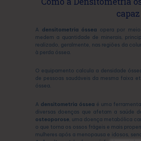
Como a Densitometria óss
capaz
A
densitometria óssea
opera por meio
medem a quantidade de minerais, princi
realizado, geralmente, nas regiões da colu
à perda óssea.
O equipamento calcula a densidade ósse
de pessoas saudáveis da mesma faixa etár
óssea.
A
densitometria óssea
é uma ferramenta 
diversas doenças que afetam a saúde do
osteoporose
, uma doença metabólica car
o que torna os ossos frágeis e mais prope
mulheres após a menopausa e idosos, send