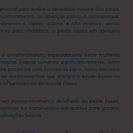
ental para avaliar a densidade mineral dos ossos,
e monitoramento de doenças como a osteoporose.
dimento é rápido, indolor e não invasivo, sendo
zes para identificar a perda óssea em estágios
o envelhecimento, especialmente entre mulheres
aturas ósseas aumenta significativamente. Além
para pacientes com fatores de risco, como histórico
do de medicamentos que afetam a saúde óssea ou
 influenciam na densidade óssea.
te um acompanhamento detalhado da saúde óssea,
ventivas ou tratamentos adequados para garantir
plicações futuras.