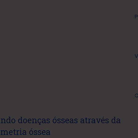
P
V
C
ando doenças ósseas através da
metria óssea