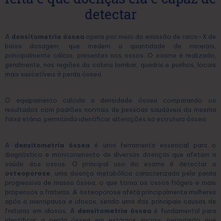
detectar
A
densitometria óssea
opera por meio da emissão de raios-X de
baixa dosagem, que medem a quantidade de minerais,
principalmente cálcio, presentes nos ossos. O exame é realizado,
geralmente, nas regiões da coluna lombar, quadris e punhos, locais
mais suscetíveis à perda óssea.
O equipamento calcula a densidade óssea comparando os
resultados com padrões normais de pessoas saudáveis da mesma
faixa etária, permitindo identificar alterações na estrutura óssea.
A
densitometria óssea
é uma ferramenta essencial para o
diagnóstico e monitoramento de diversas doenças que afetam a
saúde dos ossos. O principal uso do exame é detectar a
osteoporose
, uma doença metabólica caracterizada pela perda
progressiva de massa óssea, o que torna os ossos frágeis e mais
propensos a fraturas. A osteoporose afeta principalmente mulheres
após a menopausa e idosos, sendo uma das principais causas de
fraturas em idosos. A
densitometria óssea
é fundamental para
identificar a perda óssea em estágios iniciais, permitindo que