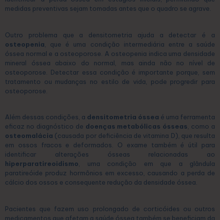
medidas preventivas sejam tomadas antes que o quadro se agrave.
Outro problema que a densitometria ajuda a detectar é a
osteopenia
, que é uma condição intermediária entre a saúde
óssea normal e a osteoporose. A osteopenia indica uma densidade
mineral óssea abaixo do normal, mas ainda não no nível de
osteoporose. Detectar essa condição é importante porque, sem
tratamento ou mudanças no estilo de vida, pode progredir para
osteoporose.
Além dessas condições, a
densitometria óssea
é uma ferramenta
eficaz no diagnóstico de
doenças metabólicas ósseas
, como a
osteomalácia
(causada por deficiência de vitamina D), que resulta
em ossos fracos e deformados. O exame também é útil para
identificar alterações ósseas relacionadas ao
hiperparatireoidismo
, uma condição em que a glândula
paratireóide produz hormônios em excesso, causando a perda de
cálcio dos ossos e consequente redução da densidade óssea.
Pacientes que fazem uso prolongado de corticóides ou outros
medicamentos que afetam a saúde óssea também se beneficiam da