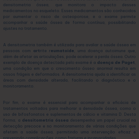
densitometria óssea, que monitora o impacto desses
medicamentos no esqueleto. Esses medicamentos são conhecidos
por aumentar o risco de osteoporose, e o exame permite
acompanhar a saúde óssea de forma contínua, possibilitando
ajustes no tratamento.
A densitometria também é utilizada para avaliar a saúde óssea em
pessoas com
art
rite r
eumatoide
, uma doença autoimune que,
além de afetar as articulações, pode acelerar a perda óssea. Outro
exemplo de doença detectada pelo exame é a
doença de Paget
,
uma condição em que o crescimento ósseo anormal resulta em
ossos frágeis e deformados. A densitometria ajuda a identificar as
áreas com densidade alterada, facilitando o diagnóstico e o
monitoramento.
Por fim, o exame é essencial para acompanhar a eficácia de
tratamentos voltados para melhorar a densidade óssea, como o
uso de bifosfonatos e suplementos de cálcio e vitamina D. Desta
forma, a
densitometria óssea
desempenha um papel crucial na
detecção precoce e no monitoramento de várias condições que
afetam a saúde óssea, permitindo uma intervenção eficaz e
prevenindo complicações, como fraturas e incapacidades.