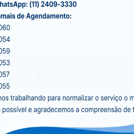
letas sobre o comportamento da pressão arterial
o e mais eficaz, evitando medicações
onforme o perfil único de cada paciente,
qualidade de vida.
A com a CEDUSP hoje mesmo
xames diagnósticos, ultrassonografias e exames
Com mais de 15 anos de atuação no mercado, a
s serviços, oferecendo uma infraestrutura
as tecnologias.
issionais altamente qualificados, que atuam com
 atendimento humanizado e personalizado para