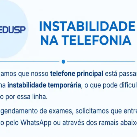
a hipertensão do avental branco, essa condição
ece normal no consultório, mas fica elevada em
tal para identificar essa condição e evitar
:
Pacientes com sintomas recorrentes de tontura,
podem ter alterações súbitas e anormais na
ntificar padrões como picos e quedas ao longo do
diagnóstico diferencial de outras doenças.
condições normais, a pressão arterial tende a cair
rre, a condição é chamada de “não-dipper” e pode
 problemas cardiovasculares. O MAPA é capaz de
atamentos mais específicos para o controle noturno
es apresentam elevações de pressão arterial
o pode ser um indicativo de doenças renais ou
a um risco elevado de complicações
sar todos esses parâmetros de maneira precisa e