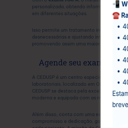
personalizada, obtendo informações comp
em diferentes situações.
Isso permite um tratamento individualizad
desnecessárias e ajustando intervenções c
promovendo assim uma maior segurança e 
Agende seu exame MAP
A CEDUSP é um centro especializado em e
laboratoriais, localizado em Guarulhos. 
CEDUSP se destaca pela excelência em seu
moderna e equipada com as mais avançad
Além disso, conta com uma equipe de prof
compromisso e dedicação, garantindo um