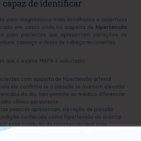
 capaz de identificar
te para diagnósticos mais detalhados e assertivos
indicado em casos onde há suspeita de
hipertensão
 e para pacientes que apresentam variações de
ontura, cansaço e dores de cabeça recorrentes.
 em que o exame MAPA é solicitado:
cientes com suspeita de hipertensão arterial
ois ele confirma se a pressão se mantém elevada
eríodos do dia. Isso permite ao médico diferenciar
ro clínico persistente.
tas pessoas apresentam elevação de pressão
condição conhecida como hipertensão do avental
uir essa condição da hipertensão real, pois
do consultório, revelando um perfil mais fiel da
o.