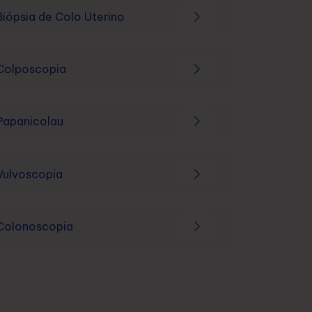
Biópsia de Colo Uterino
Colposcopia
Papanicolau
Vulvoscopia
Colonoscopia