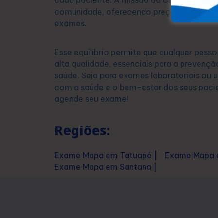
cada paciente. A missão da CEDUSP é prop
comunidade, oferecendo preços acessíveis
exames.
Esse equilíbrio permite que qualquer pesso
alta qualidade, essenciais para a prevenç
saúde. Seja para exames laboratoriais ou
com a saúde e o bem-estar dos seus paci
agende seu exame!
Regiões:
Exame Mapa em Tatuapé |
Exame Mapa e
Exame Mapa em Santana |