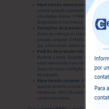
Hipertensão mascarada:
O oposto d
ocorre quando a pressão arterial par
atividades diárias. O MAPA é fundamen
diagnósticos incorretos.
Variações de pressão inexplicáveis
dores de cabeça ou cansaço extremo 
pressão arterial. O MAPA permite ide
dia, oferecendo dados que ajudam no 
Padrão de pressão não-dipper:
Em 
durante o sono. Quando isso não oco
estar associada a um risco maior de
detectar essa condição e orientar tr
da pressão.
Hipertensão noturna:
Alguns pacient
apenas durante a noite. Essa condiçã
cardíacas, além de estar associada 
cardiovasculares.
Com o
exame MAPA
, o médico pode anali