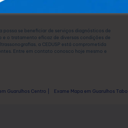
orcionar acesso à saúde de qualidade para toda a
 sem comprometer a eficiência e a precisão dos
a possa se beneficiar de serviços diagnósticos de
ão e o tratamento eficaz de diversas condições de
 ultrassonografias, a CEDUSP está comprometida
entes. Entre em contato conosco hoje mesmo e
m Guarulhos Centro |
Exame Mapa em Guarulhos Tabo