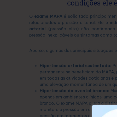
condições ele é
O
exame MAPA
é solicitado principalmen
relacionados à pressão arterial. Ele é 
arterial
(pressão alta) não confirmada
pressão inexplicáveis ou sintomas como t
Abaixo, algumas das principais situações
Hipertensão arterial sustentada:
Pa
permanente se beneficiam do MAPA, p
em todas as atividades cotidianas e p
uma elevação momentânea de um quad
Hipertensão do avental branco:
Mui
apenas em ambientes clínicos, uma 
branco. O exame MAPA ajuda a disting
monitora a pressão em ambientes fora 
pressão em momentos de relaxament