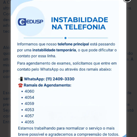
A CEDUSP é um centro especializado em exames diagnósticos,
ultrassonografias e exames laboratoriais, localizado em Guarulhos.
Com mais de 15 anos de atuação no mercado, a CEDUSP se
destaca pela excelência em seus serviços, oferecendo uma
infraestrutura moderna e equipada com as mais avançadas
tecnologias.
Além disso, conta com uma equipe de profissionais altamente
qualificados, que atuam com compromisso e dedicação, garantindo
um atendimento humanizado e personalizado para cada paciente. A
missão da CEDUSP é proporcionar acesso à saúde de qualidade
para toda a comunidade, oferecendo preços acessíveis sem
comprometer a eficiência e a precisão dos exames.
Esse equilíbrio permite que qualquer pessoa possa se beneficiar de
serviços diagnósticos de alta qualidade, essenciais para a
prevenção e o tratamento eficaz de diversas condições de saúde.
Seja para exames laboratoriais ou ultrassonografias, a CEDUSP está
comprometida com a saúde e o bem-estar dos seus pacientes.
Entre em contato conosco hoje mesmo e agende seu exame!