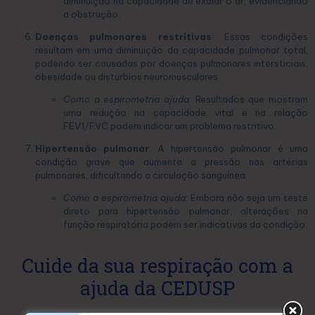
diminuição na capacidade de exalar o ar, evidenciando
a obstrução.
Doenças pulmonares restritivas
: Essas condições
resultam em uma diminuição da capacidade pulmonar total,
podendo ser causadas por doenças pulmonares intersticiais,
obesidade ou distúrbios neuromusculares.
Como a espirometria ajuda:
Resultados que mostram
uma redução na capacidade vital e na relação
FEV1/FVC podem indicar um problema restritivo.
Hipertensão pulmonar
: A hipertensão pulmonar é uma
condição grave que aumenta a pressão nas artérias
pulmonares, dificultando a circulação sanguínea.
Como a espirometria ajuda:
Embora não seja um teste
direto para hipertensão pulmonar, alterações na
função respiratória podem ser indicativas da condição.
Cuide da sua respiração com a
ajuda da CEDUSP