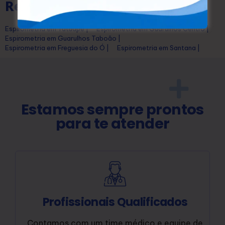
Regiões:
Espirometria em Tatuapé |
Espirometria em Guarulhos Centro |
Espirometria em Guarulhos Taboão |
Espirometria em Freguesia do Ó |
Espirometria em Santana |
Estamos sempre prontos
para te atender
Profissionais Qualificados
Contamos com um time médico e equipe de