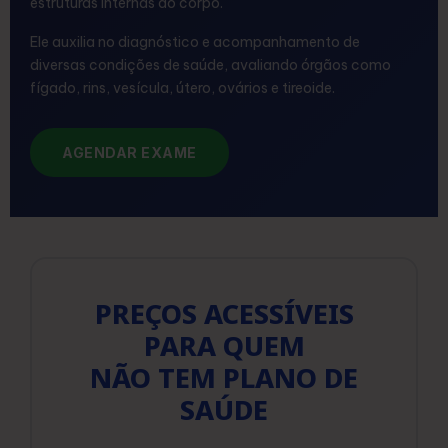
estruturas internas do corpo.
Ele auxilia no diagnóstico e acompanhamento de
diversas condições de saúde, avaliando órgãos como
fígado, rins, vesícula, útero, ovários e tireoide.
AGENDAR EXAME
PREÇOS ACESSÍVEIS
PARA QUEM
NÃO TEM PLANO DE
SAÚDE