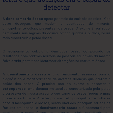
detectar
A
densitometria óssea
opera por meio da emissão de raios-X de
baixa dosagem, que medem a quantidade de minerais,
principalmente cálcio, presentes nos ossos. O exame é realizado,
geralmente, nas regiões da coluna lombar, quadris e punhos, locais
mais suscetíveis à perda óssea.
O equipamento calcula a densidade óssea comparando os
resultados com padrões normais de pessoas saudáveis da mesma
faixa etária, permitindo identificar alterações na estrutura óssea.
A
densitometria óssea
é uma ferramenta essencial para o
diagnóstico e monitoramento de diversas doenças que afetam a
saúde dos ossos. O principal uso do exame é detectar a
osteoporose
, uma doença metabólica caracterizada pela perda
progressiva de massa óssea, o que torna os ossos frágeis e mais
propensos a fraturas. A osteoporose afeta principalmente mulheres
após a menopausa e idosos, sendo uma das principais causas de
fraturas em idosos. A
densitometria óssea
é fundamental para
identificar a perda óssea em estágios iniciais, permitindo que