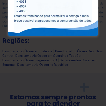
Esse equilíbrio permite que qualquer pessoa possa se beneficiar de
serviços diagnósticos de alta qualidade, essenciais para a
prevenção e o tratamento eficaz de diversas condições de saúde.
Seja para exames laboratoriais ou ultrassonografias, a CEDUSP está
comprometida com a saúde e o bem-estar dos seus pacientes.
Entre em contato conosco hoje mesmo e agende seu exame!
Regiões:
Densitometria Óssea em Tatuapé
|
Densitometria Óssea Guarulhos
Centro
|
Densitometria Óssea em Guarulhos Taboão
|
Densitometria Óssea Freguesia do Ó
|
Densitometria Óssea em
Santana
|
Densitometria Óssea na Republica
Estamos sempre prontos
para te atender