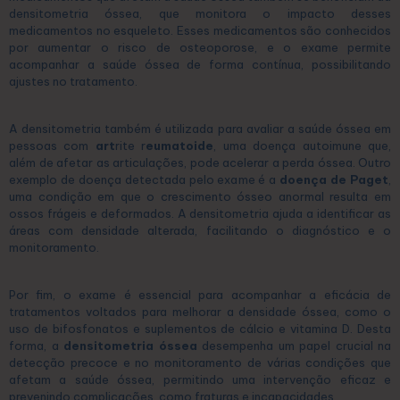
densitometria óssea, que monitora o impacto desses
medicamentos no esqueleto. Esses medicamentos são conhecidos
por aumentar o risco de osteoporose, e o exame permite
acompanhar a saúde óssea de forma contínua, possibilitando
ajustes no tratamento.
A densitometria também é utilizada para avaliar a saúde óssea em
pessoas com
art
rite r
eumatoide
, uma doença autoimune que,
além de afetar as articulações, pode acelerar a perda óssea. Outro
exemplo de doença detectada pelo exame é a
doença de Paget
,
uma condição em que o crescimento ósseo anormal resulta em
ossos frágeis e deformados. A densitometria ajuda a identificar as
áreas com densidade alterada, facilitando o diagnóstico e o
monitoramento.
Por fim, o exame é essencial para acompanhar a eficácia de
tratamentos voltados para melhorar a densidade óssea, como o
uso de bifosfonatos e suplementos de cálcio e vitamina D. Desta
forma, a
densitometria óssea
desempenha um papel crucial na
detecção precoce e no monitoramento de várias condições que
afetam a saúde óssea, permitindo uma intervenção eficaz e
prevenindo complicações, como fraturas e incapacidades.