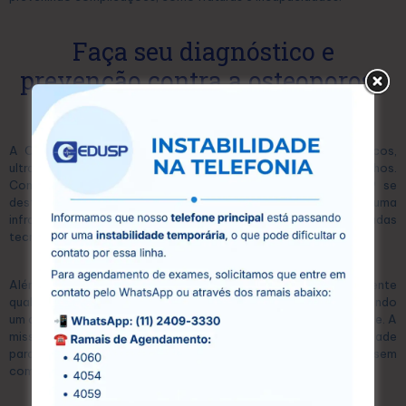
Faça seu diagnóstico e
prevenção contra a osteoporose
na CEDUSP
A CEDUSP é um centro especializado em exames diagnósticos,
ultrassonografias e exames laboratoriais, localizado em Guarulhos.
Com mais de 15 anos de atuação no mercado, a CEDUSP se
destaca pela excelência em seus serviços, oferecendo uma
infraestrutura moderna e equipada com as mais avançadas
tecnologias.
Além disso, conta com uma equipe de profissionais altamente
qualificados, que atuam com compromisso e dedicação, garantindo
um atendimento humanizado e personalizado para cada paciente. A
missão da CEDUSP é proporcionar acesso à saúde de qualidade
para toda a comunidade, oferecendo preços acessíveis sem
comprometer a eficiência e a precisão dos exames.