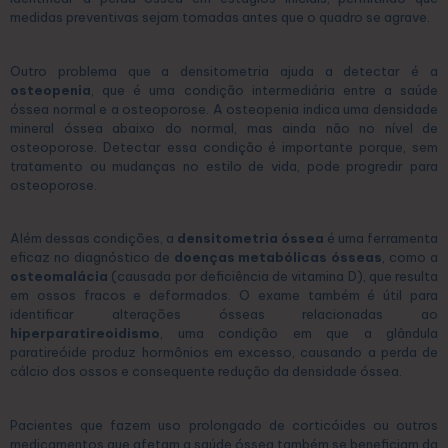
medidas preventivas sejam tomadas antes que o quadro se agrave.
Outro problema que a densitometria ajuda a detectar é a
osteopenia
, que é uma condição intermediária entre a saúde
óssea normal e a osteoporose. A osteopenia indica uma densidade
mineral óssea abaixo do normal, mas ainda não no nível de
osteoporose. Detectar essa condição é importante porque, sem
tratamento ou mudanças no estilo de vida, pode progredir para
osteoporose.
Além dessas condições, a
densitometria óssea
é uma ferramenta
eficaz no diagnóstico de
doenças metabólicas ósseas
, como a
osteomalácia
(causada por deficiência de vitamina D), que resulta
em ossos fracos e deformados. O exame também é útil para
identificar alterações ósseas relacionadas ao
hiperparatireoidismo
, uma condição em que a glândula
paratireóide produz hormônios em excesso, causando a perda de
cálcio dos ossos e consequente redução da densidade óssea.
Pacientes que fazem uso prolongado de corticóides ou outros
medicamentos que afetam a saúde óssea também se beneficiam da