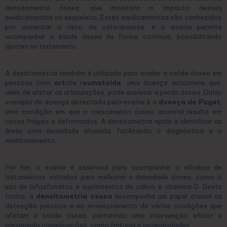
densitometria óssea, que monitora o impacto desses
medicamentos no esqueleto. Esses medicamentos são conhecidos
por aumentar o risco de osteoporose, e o exame permite
acompanhar a saúde óssea de forma contínua, possibilitando
ajustes no tratamento.
A densitometria também é utilizada para avaliar a saúde óssea em
pessoas com
art
rite r
eumatoide
, uma doença autoimune que,
além de afetar as articulações, pode acelerar a perda óssea. Outro
exemplo de doença detectada pelo exame é a
doença de Paget
,
uma condição em que o crescimento ósseo anormal resulta em
ossos frágeis e deformados. A densitometria ajuda a identificar as
áreas com densidade alterada, facilitando o diagnóstico e o
monitoramento.
Por fim, o exame é essencial para acompanhar a eficácia de
tratamentos voltados para melhorar a densidade óssea, como o
uso de bifosfonatos e suplementos de cálcio e vitamina D. Desta
forma, a
densitometria óssea
desempenha um papel crucial na
detecção precoce e no monitoramento de várias condições que
afetam a saúde óssea, permitindo uma intervenção eficaz e
prevenindo complicações, como fraturas e incapacidades.