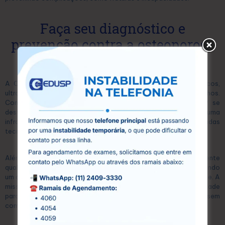
Faça seu diagnóstico e
prevenção contra a osteoporose
na CEDUSP
A CEDUSP é um centro especializado em exames diagnósticos,
ultrassonografias e exames laboratoriais, localizado em Guarulhos.
Com mais de 15 anos de atuação no mercado, a CEDUSP se
destaca pela excelência em seus serviços, oferecendo uma
infraestrutura moderna e equipada com as mais avançadas
tecnologias.
Além disso, conta com uma equipe de profissionais altamente
qualificados, que atuam com compromisso e dedicação, garantindo
um atendimento humanizado e personalizado para cada paciente. A
missão da CEDUSP é proporcionar acesso à saúde de qualidade
para toda a comunidade, oferecendo preços acessíveis sem
comprometer a eficiência e a precisão dos exames.