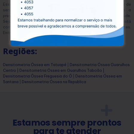
Esse equilíbrio permite que qualquer pessoa possa se beneficiar de
serviços diagnósticos de alta qualidade, essenciais para a
prevenção e o tratamento eficaz de diversas condições de saúde.
Seja para exames laboratoriais ou ultrassonografias, a CEDUSP está
comprometida com a saúde e o bem-estar dos seus pacientes.
Entre em contato conosco hoje mesmo e agende seu exame!
Regiões:
Densitometria Óssea em Tatuapé
|
Densitometria Óssea Guarulhos
Centro
|
Densitometria Óssea em Guarulhos Taboão
|
Densitometria Óssea Freguesia do Ó
|
Densitometria Óssea em
Santana
|
Densitometria Óssea na Republica
Estamos sempre prontos
para te atender