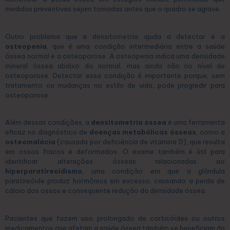
medidas preventivas sejam tomadas antes que o quadro se agrave.
Outro problema que a densitometria ajuda a detectar é a
osteopenia
, que é uma condição intermediária entre a saúde
óssea normal e a osteoporose. A osteopenia indica uma densidade
mineral óssea abaixo do normal, mas ainda não no nível de
osteoporose. Detectar essa condição é importante porque, sem
tratamento ou mudanças no estilo de vida, pode progredir para
osteoporose.
Além dessas condições, a
densitometria óssea
é uma ferramenta
eficaz no diagnóstico de
doenças metabólicas ósseas
, como a
osteomalácia
(causada por deficiência de vitamina D), que resulta
em ossos fracos e deformados. O exame também é útil para
identificar alterações ósseas relacionadas ao
hiperparatireoidismo
, uma condição em que a glândula
paratireóide produz hormônios em excesso, causando a perda de
cálcio dos ossos e consequente redução da densidade óssea.
Pacientes que fazem uso prolongado de corticóides ou outros
medicamentos que afetam a saúde óssea também se beneficiam da