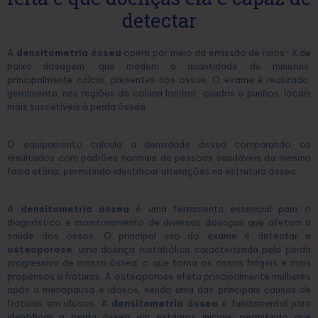
detectar
A
densitometria óssea
opera por meio da emissão de raios-X de
baixa dosagem, que medem a quantidade de minerais,
principalmente cálcio, presentes nos ossos. O exame é realizado,
geralmente, nas regiões da coluna lombar, quadris e punhos, locais
mais suscetíveis à perda óssea.
O equipamento calcula a densidade óssea comparando os
resultados com padrões normais de pessoas saudáveis da mesma
faixa etária, permitindo identificar alterações na estrutura óssea.
A
densitometria óssea
é uma ferramenta essencial para o
diagnóstico e monitoramento de diversas doenças que afetam a
saúde dos ossos. O principal uso do exame é detectar a
osteoporose
, uma doença metabólica caracterizada pela perda
progressiva de massa óssea, o que torna os ossos frágeis e mais
propensos a fraturas. A osteoporose afeta principalmente mulheres
após a menopausa e idosos, sendo uma das principais causas de
fraturas em idosos. A
densitometria óssea
é fundamental para
identificar a perda óssea em estágios iniciais, permitindo que