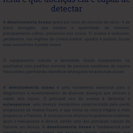
detectar
A
densitometria óssea
opera por meio da emissão de raios-X de
baixa dosagem, que medem a quantidade de minerais,
principalmente cálcio, presentes nos ossos. O exame é realizado,
geralmente, nas regiões da coluna lombar, quadris e punhos, locais
mais suscetíveis à perda óssea.
O equipamento calcula a densidade óssea comparando os
resultados com padrões normais de pessoas saudáveis da mesma
faixa etária, permitindo identificar alterações na estrutura óssea.
A
densitometria óssea
é uma ferramenta essencial para o
diagnóstico e monitoramento de diversas doenças que afetam a
saúde dos ossos. O principal uso do exame é detectar a
osteoporose
, uma doença metabólica caracterizada pela perda
progressiva de massa óssea, o que torna os ossos frágeis e mais
propensos a fraturas. A osteoporose afeta principalmente mulheres
após a menopausa e idosos, sendo uma das principais causas de
fraturas em idosos. A
densitometria óssea
é fundamental para
identificar a perda óssea em estágios iniciais, permitindo que