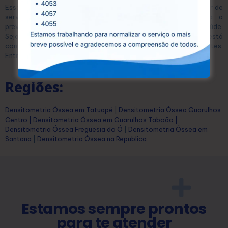
Esse equilíbrio permite que qualquer pessoa possa se beneficiar de
serviços diagnósticos de alta qualidade, essenciais para a
prevenção e o tratamento eficaz de diversas condições de saúde.
Seja para exames laboratoriais ou ultrassonografias, a CEDUSP está
comprometida com a saúde e o bem-estar dos seus pacientes.
Entre em contato conosco hoje mesmo e agende seu exame!
Regiões:
Densitometria Óssea em Tatuapé
|
Densitometria Óssea Guarulhos
Centro
|
Densitometria Óssea em Guarulhos Taboão
|
Densitometria Óssea Freguesia do Ó
|
Densitometria Óssea em
Santana
|
Densitometria Óssea na Republica
Estamos sempre prontos
para te atender