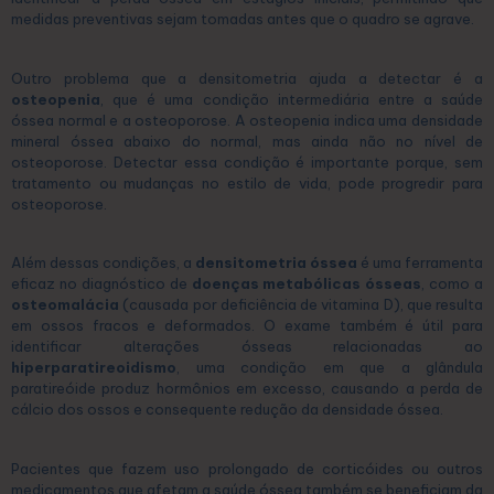
medidas preventivas sejam tomadas antes que o quadro se agrave.
Outro problema que a densitometria ajuda a detectar é a
osteopenia
, que é uma condição intermediária entre a saúde
óssea normal e a osteoporose. A osteopenia indica uma densidade
mineral óssea abaixo do normal, mas ainda não no nível de
osteoporose. Detectar essa condição é importante porque, sem
tratamento ou mudanças no estilo de vida, pode progredir para
osteoporose.
Além dessas condições, a
densitometria óssea
é uma ferramenta
eficaz no diagnóstico de
doenças metabólicas ósseas
, como a
osteomalácia
(causada por deficiência de vitamina D), que resulta
em ossos fracos e deformados. O exame também é útil para
identificar alterações ósseas relacionadas ao
hiperparatireoidismo
, uma condição em que a glândula
paratireóide produz hormônios em excesso, causando a perda de
cálcio dos ossos e consequente redução da densidade óssea.
Pacientes que fazem uso prolongado de corticóides ou outros
medicamentos que afetam a saúde óssea também se beneficiam da