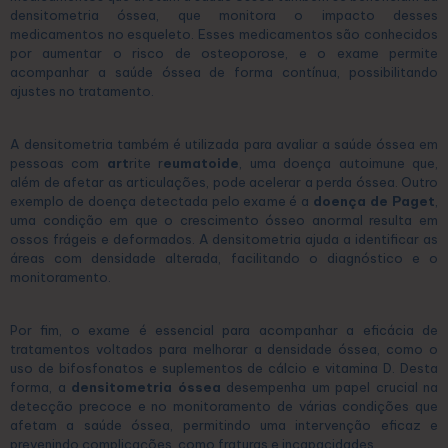
densitometria óssea, que monitora o impacto desses
medicamentos no esqueleto. Esses medicamentos são conhecidos
por aumentar o risco de osteoporose, e o exame permite
acompanhar a saúde óssea de forma contínua, possibilitando
ajustes no tratamento.
A densitometria também é utilizada para avaliar a saúde óssea em
pessoas com
art
rite r
eumatoide
, uma doença autoimune que,
além de afetar as articulações, pode acelerar a perda óssea. Outro
exemplo de doença detectada pelo exame é a
doença de Paget
,
uma condição em que o crescimento ósseo anormal resulta em
ossos frágeis e deformados. A densitometria ajuda a identificar as
áreas com densidade alterada, facilitando o diagnóstico e o
monitoramento.
Por fim, o exame é essencial para acompanhar a eficácia de
tratamentos voltados para melhorar a densidade óssea, como o
uso de bifosfonatos e suplementos de cálcio e vitamina D. Desta
forma, a
densitometria óssea
desempenha um papel crucial na
detecção precoce e no monitoramento de várias condições que
afetam a saúde óssea, permitindo uma intervenção eficaz e
prevenindo complicações, como fraturas e incapacidades.