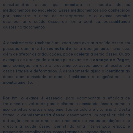
densitometria óssea, que monitora o impacto desses
medicamentos no esqueleto. Esses medicamentos são conhecidos
por aumentar o risco de osteoporose, e o exame permite
acompanhar a saúde óssea de forma contínua, possibilitando
ajustes no tratamento.
A densitometria também é utilizada para avaliar a saúde óssea em
pessoas com
art
rite r
eumatoide
, uma doença autoimune que,
além de afetar as articulações, pode acelerar a perda óssea. Outro
exemplo de doença detectada pelo exame é a
doença de Paget
,
uma condição em que o crescimento ósseo anormal resulta em
ossos frágeis e deformados. A densitometria ajuda a identificar as
áreas com densidade alterada, facilitando o diagnóstico e o
monitoramento.
Por fim, o exame é essencial para acompanhar a eficácia de
tratamentos voltados para melhorar a densidade óssea, como o
uso de bifosfonatos e suplementos de cálcio e vitamina D. Desta
forma, a
densitometria óssea
desempenha um papel crucial na
detecção precoce e no monitoramento de várias condições que
afetam a saúde óssea, permitindo uma intervenção eficaz e
prevenindo complicações, como fraturas e incapacidades.