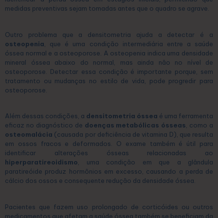
medidas preventivas sejam tomadas antes que o quadro se agrave.
Outro problema que a densitometria ajuda a detectar é a
osteopenia
, que é uma condição intermediária entre a saúde
óssea normal e a osteoporose. A osteopenia indica uma densidade
mineral óssea abaixo do normal, mas ainda não no nível de
osteoporose. Detectar essa condição é importante porque, sem
tratamento ou mudanças no estilo de vida, pode progredir para
osteoporose.
Além dessas condições, a
densitometria óssea
é uma ferramenta
eficaz no diagnóstico de
doenças metabólicas ósseas
, como a
osteomalácia
(causada por deficiência de vitamina D), que resulta
em ossos fracos e deformados. O exame também é útil para
identificar alterações ósseas relacionadas ao
hiperparatireoidismo
, uma condição em que a glândula
paratireóide produz hormônios em excesso, causando a perda de
cálcio dos ossos e consequente redução da densidade óssea.
Pacientes que fazem uso prolongado de corticóides ou outros
medicamentos que afetam a saúde óssea também se beneficiam da