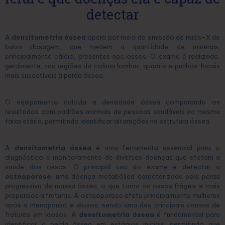
detectar
A
densitometria óssea
opera por meio da emissão de raios-X de
baixa dosagem, que medem a quantidade de minerais,
principalmente cálcio, presentes nos ossos. O exame é realizado,
geralmente, nas regiões da coluna lombar, quadris e punhos, locais
mais suscetíveis à perda óssea.
O equipamento calcula a densidade óssea comparando os
resultados com padrões normais de pessoas saudáveis da mesma
faixa etária, permitindo identificar alterações na estrutura óssea.
A
densitometria óssea
é uma ferramenta essencial para o
diagnóstico e monitoramento de diversas doenças que afetam a
saúde dos ossos. O principal uso do exame é detectar a
osteoporose
, uma doença metabólica caracterizada pela perda
progressiva de massa óssea, o que torna os ossos frágeis e mais
propensos a fraturas. A osteoporose afeta principalmente mulheres
após a menopausa e idosos, sendo uma das principais causas de
fraturas em idosos. A
densitometria óssea
é fundamental para
identificar a perda óssea em estágios iniciais, permitindo que