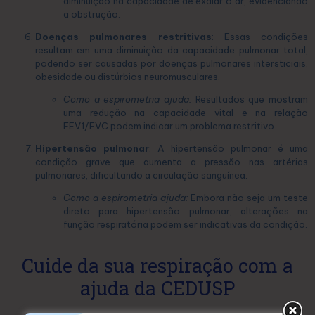
diminuição na capacidade de exalar o ar, evidenciando
a obstrução.
Doenças pulmonares restritivas
: Essas condições
resultam em uma diminuição da capacidade pulmonar total,
podendo ser causadas por doenças pulmonares intersticiais,
obesidade ou distúrbios neuromusculares.
Como a espirometria ajuda:
Resultados que mostram
uma redução na capacidade vital e na relação
FEV1/FVC podem indicar um problema restritivo.
Hipertensão pulmonar
: A hipertensão pulmonar é uma
condição grave que aumenta a pressão nas artérias
pulmonares, dificultando a circulação sanguínea.
Como a espirometria ajuda:
Embora não seja um teste
direto para hipertensão pulmonar, alterações na
função respiratória podem ser indicativas da condição.
Cuide da sua respiração com a
ajuda da CEDUSP