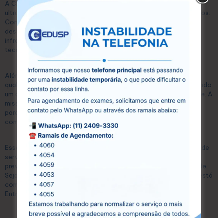
A CEDUSP é um centro especializado em exames diagnósticos,
ultrassonografias e exames laboratoriais, localizado em Guarulhos.
Com mais de 15 anos de atuação no mercado, a CEDUSP se
destaca pela excelência em seus serviços, oferecendo uma
infraestrutura moderna e equipada com as mais avançadas
tecnologias.
Além disso, conta com uma equipe de profissionais altamente
qualificados, que atuam com compromisso e dedicação, garantindo
um atendimento humanizado e personalizado para cada paciente. A
missão da CEDUSP é proporcionar acesso à saúde de qualidade
para toda a comunidade, oferecendo preços acessíveis sem
comprometer a eficiência e a precisão dos exames.
Esse equilíbrio permite que qualquer pessoa possa se beneficiar de
serviços diagnósticos de alta qualidade, essenciais para a
prevenção e o tratamento eficaz de diversas condições de saúde.
Seja para exames laboratoriais ou ultrassonografias, a CEDUSP está
comprometida com a saúde e o bem-estar dos seus pacientes.
Entre em contato conosco hoje mesmo e agende seu exame!