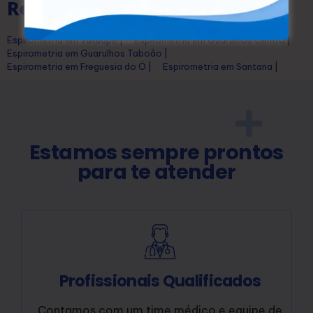
Regiões:
Espirometria em Tatuapé |
Espirometria em Guarulhos Centro |
Espirometria em Guarulhos Taboão |
Espirometria em Freguesia do Ó |
Espirometria em Santana |
Estamos sempre prontos
para te atender
Profissionais Qualificados
Contamos com um time médico e equipe de